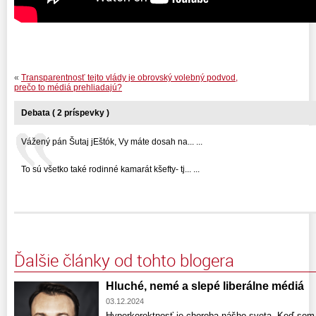
«
Transparentnosť tejto vlády je obrovský volebný podvod,
prečo to médiá prehliadajú?
Debata ( 2 príspevky )
Vážený pán Šutaj jEštók, Vy máte dosah na... ...
To sú všetko také rodinné kamarát kšefty- tj... ...
Ďalšie články od tohto blogera
Hluché, nemé a slepé liberálne médiá
03.12.2024
Hyperkorektnosť je choroba nášho sveta. Keď som 