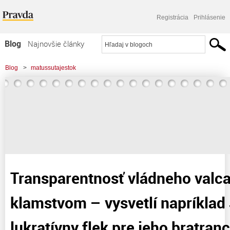
Registrácia
Prihlásenie
Blog
Najnovšie články
Najčítanejšie články
Blog
>
matussutajestok
Najkomentovanejšie články
>
Transparentnosť vládneho valca je ďalším klamstvom – vysvetlí napríklad J.
Zoznam blogov
Šeliga lukratívny
Komerčné blogy
Transparentnosť vládneho valca
klamstvom – vysvetlí napríklad 
lukratívny flek pre jeho bratran