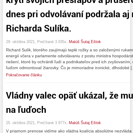
dnes pri odvolávaní podržala aj
Richarda Sulíka.
29. októbra 2021, Prečítané 3 035x,
Matúš Šutaj Eštok
Richard Sulík, ktorého zaujímajú teplé rožky a so založenými rukam
energií včera v parlamente odvolávaniu z postu ministra hospodárs
riešení, ktoré by ochránili ľudí a podnikateľov pred ich zvyšovaním
ľuďom odmontovať žiarovky. Čo je mimoriadne ironické, dlhodobé 
Pokračovanie článku
Vládny valec opäť ukázal, že mu
na ľuďoch
25. októbra 2021, Prečítané 3 977x,
Matúš Šutaj Eštok
V priamom prenose vidíme ako vládna koalícia absolútne nezvlád