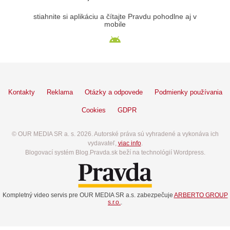
stiahnite si aplikáciu a čítajte Pravdu pohodlne aj v
mobile
Kontakty
Reklama
Otázky a odpovede
Podmienky používania
Cookies
GDPR
© OUR MEDIA SR a. s. 2026. Autorské práva sú vyhradené a vykonáva ich
vydavateľ,
viac info
.
Blogovací systém Blog.Pravda.sk beží na technológií Wordpress.
Kompletný video servis pre OUR MEDIA SR a.s. zabezpečuje
ARBERTO GROUP
s.r.o.
.