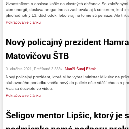
živnostníkom a doslova kašle na vlastných občanov. So založenými
cien energií, doslova arogantne sa zachovala aj k seniorom, keď im 
plnohodnotný 13. dôchodok, lebo vraj na to nie sú peniaze. Ale trikr
Pokračovanie článku
Nový policajný prezident Hamran
Matovičovu ŠTB
9. októbra 2021, Prečítané 3 333x,
Matúš Šutaj Eštok
Nový policajný prezident, ktoré si ho vybral minister Mikulec na pr
sľubovaného poriadku vnáša nový do polície ešte väčší chaos a pra
Viac sa dozviete vo videu:
Pokračovanie článku
Šeligov mentor Lipšic, ktorý je s
podmienke nemá podporu proku