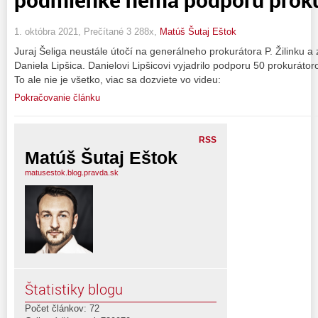
1. októbra 2021, Prečítané 3 288x,
Matúš Šutaj Eštok
Juraj Šeliga neustále útočí na generálneho prokurátora P. Žilinku 
Daniela Lipšica. Danielovi Lipšicovi vyjadrilo podporu 50 prokurátoro
To ale nie je všetko, viac sa dozviete vo videu:
Pokračovanie článku
RSS
Matúš Šutaj Eštok
matusestok.blog.pravda.sk
Štatistiky blogu
Počet článkov: 72