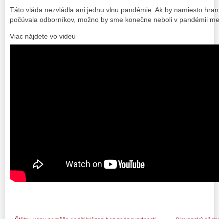
Táto vláda nezvládla ani jednu vlnu pandémie. Ak by namiesto hran
počúvala odborníkov, možno by sme konečne neboli v pandémii med
Viac nájdete vo videu