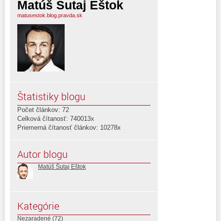
Matúš Šutaj Eštok
matusestok.blog.pravda.sk
Štatistiky blogu
Počet článkov: 72
Celková čítanosť: 740013x
Priemerná čítanosť článkov: 10278x
Autor blogu
Matúš Šutaj Eštok
Kategórie
Nezaradené
(72)