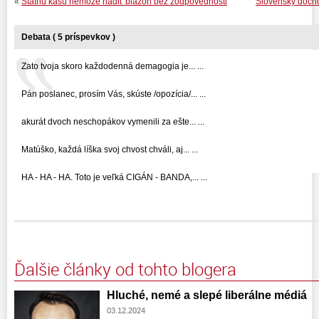
«
Štátnu kasu nemôže riadiť blázon bez zodpovednosti
Slovenský dôcho
Debata ( 5 príspevkov )
Zato tvoja skoro každodenná demagogia je... ...
Pán poslanec, prosím Vás, skúste /opozícia/... ...
akurát dvoch neschopákov vymenili za ešte... ...
Matúško, každá líška svoj chvost chváli, aj... ...
HA - HA - HA. Toto je veľká CIGÁN - BANDA,... ...
Ďalšie články od tohto blogera
Hluché, nemé a slepé liberálne médiá
03.12.2024