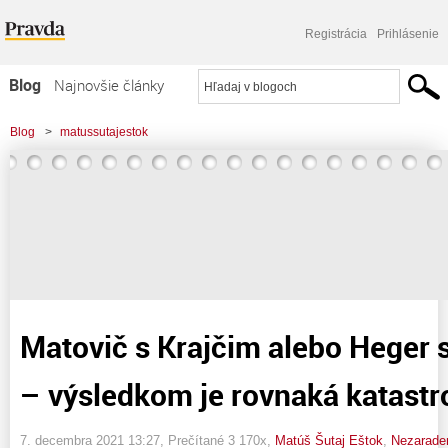
Registrácia
Prihlásenie
Blog
Najnovšie články
Najčítanejšie články
Blog
>
matussutajestok
Najkomentovanejšie články
>
Matovič s Krajčim alebo Heger s Lengvarským – výsledkom je rovnaká
Zoznam blogov
katastrofa
Komerčné blogy
Matovič s Krajčim alebo Heger
– výsledkom je rovnaká katastr
7. decembra 2021 13:27
, Prečítané 3 170x,
Matúš Šutaj Eštok
,
Nezarade