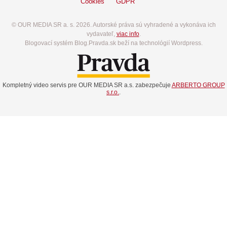
Cookies
GDPR
© OUR MEDIA SR a. s. 2026. Autorské práva sú vyhradené a vykonáva ich
vydavateľ,
viac info
.
Blogovací systém Blog.Pravda.sk beží na technológií Wordpress.
Kompletný video servis pre OUR MEDIA SR a.s. zabezpečuje
ARBERTO GROUP
s.r.o.
.