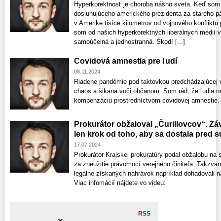
Hyperkorektnosť je choroba nášho sveta. Keď som 
dosluhujúceho amerického prezidenta za starého p
v Amerike tisíce kilometrov od vojnového konfliktu p
som od našich hyperkorektných liberálnych médií vl
samoúčelná a jednostranná. Škodí [...]
Covidová amnestia pre ľudí
08.11.2024
Riadene pandémie pod taktovkou predchádzajúcej 
chaos a šikana voči občanom. Som rád, že ľudia n
kompenzáciu prostredníctvom covidovej amnestie. 
Prokurátor obžaloval „Čurillovcov“. Zá
len krok od toho, aby sa dostala pred 
17.07.2024
Prokurátor Krajskej prokuratúry podal obžalobu na
za zneužitie právomocí verejného činiteľa. Takzvan
legálne získaných nahrávok napríklad dohadovali n
Viac infomácií nájdete vo videu:
RSS