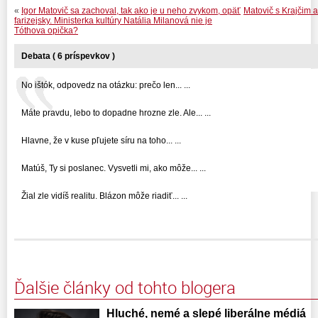
«
Igor Matovič sa zachoval, tak ako je u neho zvykom, opäť
Matovič s Krajčim
farizejsky. Ministerka kultúry Natália Milanová nie je
Tóthova opička?
Debata ( 6 príspevkov )
No ištók, odpovedz na otázku: prečo len... ...
Máte pravdu, lebo to dopadne hrozne zle. Ale... ...
Hlavne, že v kuse pľujete síru na toho... ...
Matúš, Ty si poslanec. Vysvetli mi, ako môže... ...
Žial zle vidíš realitu. Blázon môže riadiť... ...
Ďalšie články od tohto blogera
Hluché, nemé a slepé liberálne médiá