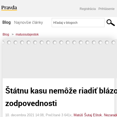
Registrácia
Prihlásenie
Blog
Najnovšie články
Najčítanejšie články
Blog
>
matussutajestok
Najkomentovanejšie články
>
Štátnu kasu nemôže riadiť blázon bez zodpovednosti
Zoznam blogov
Komerčné blogy
Štátnu kasu nemôže riadiť bláz
zodpovednosti
10. decembra 2021 14:08
, Prečítané 3 641x,
Matúš Šutaj Eštok
,
Nezarad