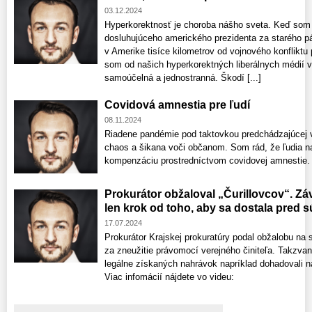
03.12.2024
Hyperkorektnosť je choroba nášho sveta. Keď som 
dosluhujúceho amerického prezidenta za starého p
v Amerike tisíce kilometrov od vojnového konfliktu p
som od našich hyperkorektných liberálnych médií vl
samoúčelná a jednostranná. Škodí [...]
Covidová amnestia pre ľudí
08.11.2024
Riadene pandémie pod taktovkou predchádzajúcej 
chaos a šikana voči občanom. Som rád, že ľudia n
kompenzáciu prostredníctvom covidovej amnestie. 
Prokurátor obžaloval „Čurillovcov“. Zá
len krok od toho, aby sa dostala pred 
17.07.2024
Prokurátor Krajskej prokuratúry podal obžalobu na
za zneužitie právomocí verejného činiteľa. Takzvan
legálne získaných nahrávok napríklad dohadovali n
Viac infomácií nájdete vo videu: