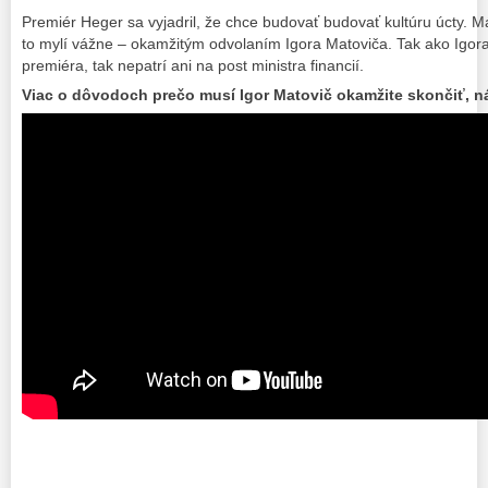
Premiér Heger sa vyjadril, že chce budovať budovať kultúru úcty. 
to mylí vážne – okamžitým odvolaním Igora Matoviča. Tak ako Igora
premiéra, tak nepatrí ani na post ministra financií.
Viac o dôvodoch prečo musí Igor Matovič okamžite skončiť, ná