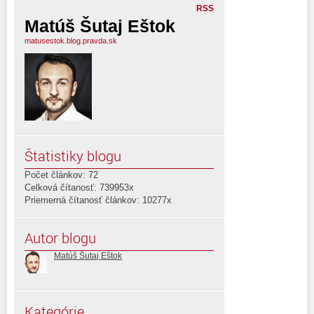
RSS
Matúš Šutaj Eštok
matusestok.blog.pravda.sk
Štatistiky blogu
Počet článkov: 72
Celková čítanosť: 739953x
Priemerná čítanosť článkov: 10277x
Autor blogu
Matúš Šutaj Eštok
Kategórie