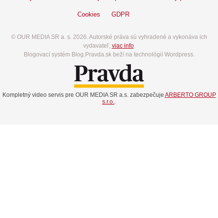
Cookies
GDPR
© OUR MEDIA SR a. s. 2026. Autorské práva sú vyhradené a vykonáva ich
vydavateľ,
viac info
.
Blogovací systém Blog.Pravda.sk beží na technológií Wordpress.
Kompletný video servis pre OUR MEDIA SR a.s. zabezpečuje
ARBERTO GROUP
s.r.o.
.