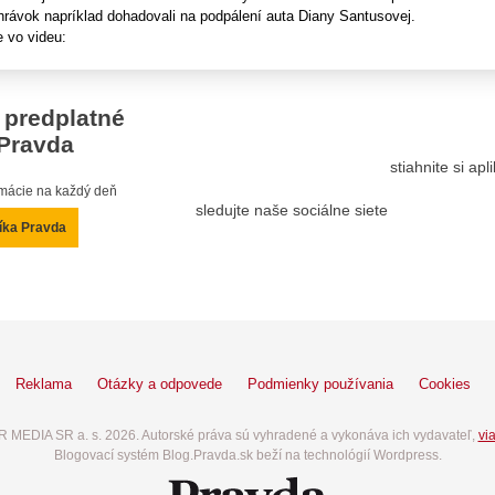
hrávok napríklad dohadovali na podpálení auta Diany Santusovej.
e vo videu:
 predplatné
Pravda
stiahnite si ap
ormácie na každý deň
sledujte naše sociálne siete
íka Pravda
Reklama
Otázky a odpovede
Podmienky používania
Cookies
 MEDIA SR a. s. 2026. Autorské práva sú vyhradené a vykonáva ich vydavateľ,
via
Blogovací systém Blog.Pravda.sk beží na technológií Wordpress.