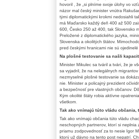
hovoril , že „si plníme svoje úlohy vo 
názor mal český minister vnútra Rakušan
tými diplomatickými krokmi nedosiahli ta
má Maďarsko každý deň 400 až 500 zais
600, Česko 250 až 400, tak Slovensko m
Preložené z diplomatického jazyka, mini
Slovenska a okolitých štátov. Mimochodom
pred českými hranicami nie sú ojedinelé 
Na plošné testovanie sa našli kapaci
Minister Mikulec sa tváril a tvári, že je
sa vyjadril, že na nelegálnych migranto
nezmyselné plošné testovanie sa dokázali
nie. Minister a policajný prezident očiv
a bezpečnosť pre vlastných občanov. Dô
Kým okolité štáty robia aktívne opatreni
všetkom.
Tak ako vnímajú túto vládu občania, t
Tak ako vnímajú občania túto vládu chao
neschopných partnerov, ktorí si neplnia
priamu zodpovednosť za to nesie Igor Mat
ktorý už dávno na tento post nepatrí. C