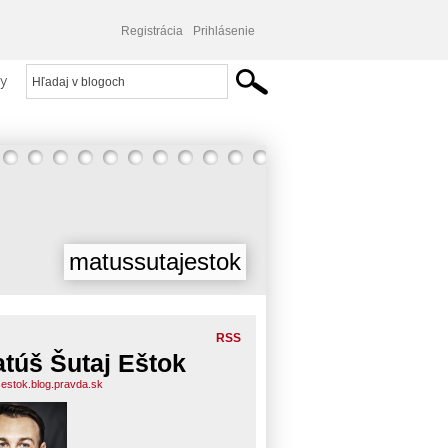
Registrácia
Prihlásenie
y
matussutajestok
RSS
túš Šutaj Eštok
estok.blog.pravda.sk