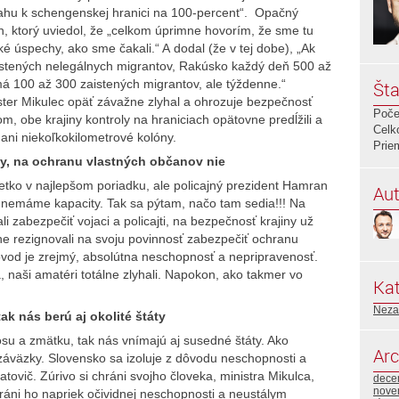
vzťahu k schengenskej hranici na 100-percent“. Opačný
, ktorý uviedol, že „celkom úprimne hovorím, že sme tu
ké úspechy, ako sme čakali.“ A dodal (že v tej dobe), „Ak
tených nelegálnych migrantov, Rakúsko každý deň 500 až
á 100 až 300 zaistených migrantov, ale týždenne.“
Šta
ster Mikulec opäť závažne zlyhal a ohrozuje bezpečnosť
Poče
, obe krajiny kontroly na hraniciach opätovne predĺžili a
Celk
ani niekoľkokilometrové kolóny.
Prie
ty, na ochranu vlastných občanov nie
 všetko v najlepšom poriadku, ale policajný prezident Hamran
Aut
v nemáme kapacity. Tak sa pýtam, načo tam sedia!!! Na
 zabezpečiť vojaci a policajti, na bezpečnosť krajiny už
idne rezignovali na svoju povinnosť zabezpečiť ochranu
vod je zrejmý, absolútna neschopnosť a nepripravenosť.
a, naši amatéri totálne zlyhali. Napokon, ako takmer vo
Kat
Neza
ak nás berú aj okolité štáty
su a zmätku, tak nás vnímajú aj susedné štáty. Ako
Arc
 záväzky. Slovensko sa izoluje z dôvodu neschopnosti a
ovič. Zúrivo si chráni svojho človeka, ministra Mikulca,
dece
nove
hráni ho napriek očividnej neschopnosti a neustálym