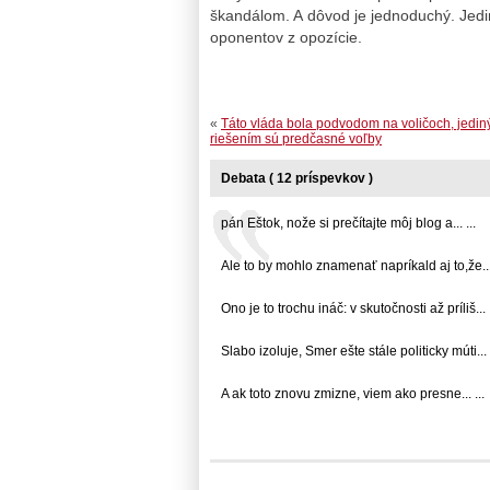
škandálom. A dôvod je jednoduchý. Jedino
oponentov z opozície.
«
Táto vláda bola podvodom na voličoch, jedi
riešením sú predčasné voľby
Debata ( 12 príspevkov )
pán Eštok, nože si prečítajte môj blog a... ...
Ale to by mohlo znamenať napríkald aj to,že... 
Ono je to trochu ináč: v skutočnosti až príliš... .
Slabo izoluje, Smer ešte stále politicky múti... .
A ak toto znovu zmizne, viem ako presne... ...