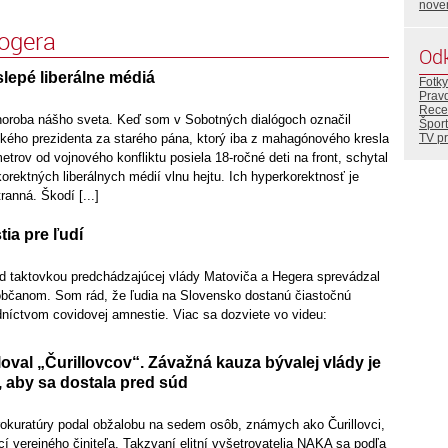
nove
logera
Od
lepé liberálne médiá
Fotky
Prav
Rece
horoba nášho sveta. Keď som v Sobotných dialógoch označil
Šport
TV p
kého prezidenta za starého pána, ktorý iba z mahagónového kresla
etrov od vojnového konfliktu posiela 18-ročné deti na front, schytal
rektných liberálnych médií vlnu hejtu. Ich hyperkorektnosť je
anná. Škodí [...]
ia pre ľudí
 taktovkou predchádzajúcej vlády Matoviča a Hegera sprevádzal
občanom. Som rád, že ľudia na Slovensko dostanú čiastočnú
níctvom covidovej amnestie. Viac sa dozviete vo videu:
oval „Čurillovcov“. Závažná kauza bývalej vlády je
, aby sa dostala pred súd
prokuratúry podal obžalobu na sedem osôb, známych ako Čurillovci,
í verejného činiteľa. Takzvaní elitní vyšetrovatelia NAKA sa podľa