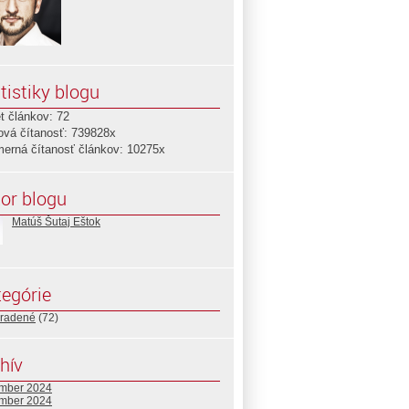
tistiky blogu
t článkov: 72
ová čítanosť: 739828x
merná čítanosť článkov: 10275x
or blogu
Matúš Šutaj Eštok
egórie
radené
(72)
hív
mber 2024
mber 2024