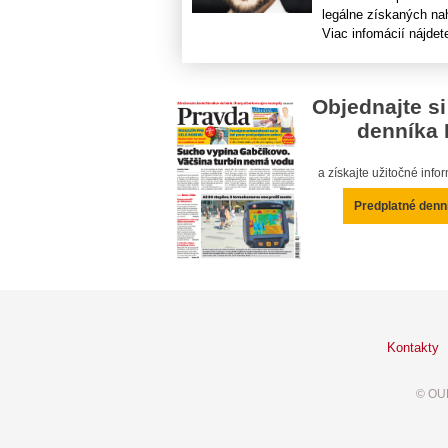
legálne získaných na
Viac infomácií nájdet
Objednajte si
denníka 
a získajte užitočné inf
Predplatné denn
Kontakty
© OUR