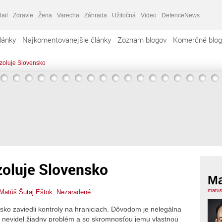
tail
Zdravie
Žena
Varecha
Záhrada
Užitočná
Video
DefenceNews
lánky
Najkomentovanejšie články
Zoznam blogov
Komerčné blog
zoluje Slovensko
zoluje Slovensko
Ma
matus
Matúš Šutaj Eštok
,
Nezaradené
o zaviedli kontroly na hraniciach. Dôvodom je nelegálna
 nevidel žiadny problém a so skromnosťou jemu vlastnou