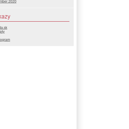
mber 2020
kazy
da.sk
pty
rogram