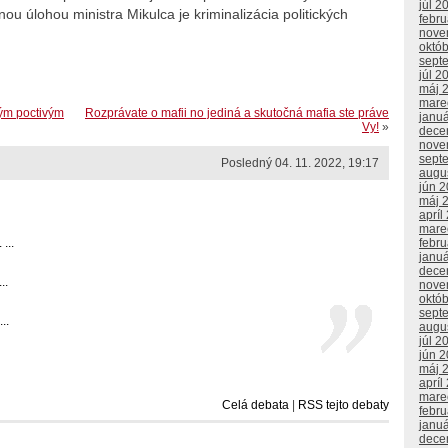
júl 2
u úlohou ministra Mikulca je kriminalizácia politických
febr
nove
októ
sept
júl 2
máj 
mare
ným poctivým
Rozprávate o mafii no jediná a skutočná mafia ste práve
janu
Vy!
»
dece
nove
sept
Posledný 04. 11. 2022, 19:17
augu
jún 
máj 
apríl
mare
febr
...
janu
dece
..
nove
októ
sept
..
augu
júl 2
jún 
máj 
apríl
mare
Celá debata
|
RSS tejto debaty
febr
janu
dece