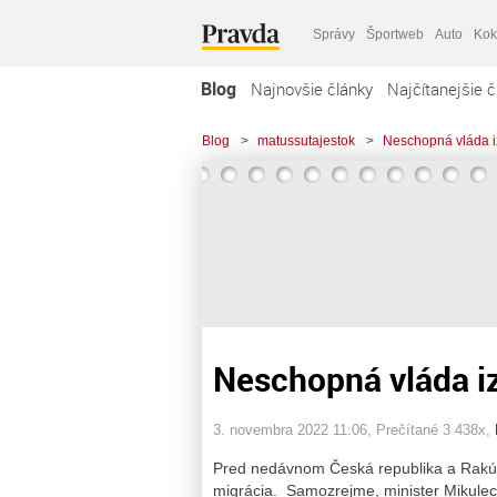
Správy
Športweb
Auto
Kok
Blog
Najnovšie články
Najčítanejšie č
Blog
>
matussutajestok
>
Neschopná vláda i
Neschopná vláda i
3. novembra 2022 11:06
, Prečítané 3 438x,
Pred nedávnom Česká republika a Rakúsk
migrácia. Samozrejme, minister Mikulec