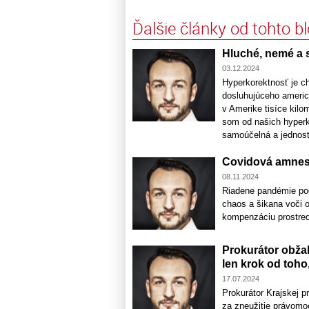
Ďalšie články od tohto b
Hluché, nemé a s
03.12.2024
Hyperkorektnosť je c
dosluhujúceho americ
v Amerike tisíce kilom
som od našich hyperko
samoúčelná a jednostr
Covidová amnest
08.11.2024
Riadene pandémie pod
chaos a šikana voči 
kompenzáciu prostred
Prokurátor obžal
len krok od toho
17.07.2024
Prokurátor Krajskej 
za zneužitie právomoc