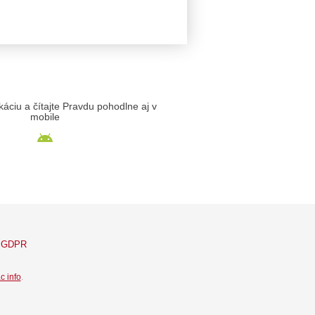
likáciu a čítajte Pravdu pohodlne aj v
mobile
GDPR
c info
.