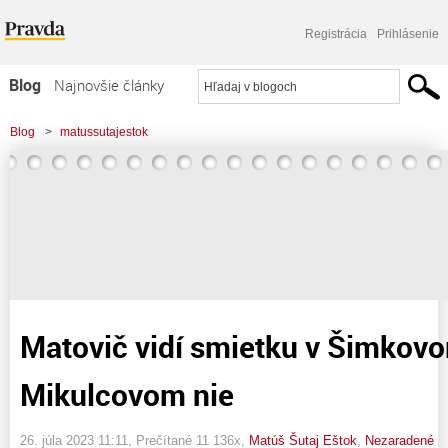
Registrácia
Prihlásenie
Blog
Najnovšie články
Najčítanejšie články
Blog
>
matussutajestok
Najkomentovanejšie články
>
Matovič vidí smietku v Šimkovom oku. Brvno v Mikulcovom nie
Zoznam blogov
Komerčné blogy
Matovič vidí smietku v Šimkovo
Mikulcovom nie
26. júla 2023 11:11
, Prečítané 11 136x,
Matúš Šutaj Eštok
,
Nezaradené