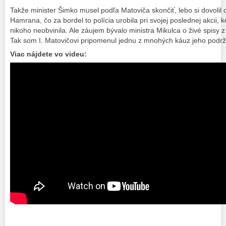
Takže minister Šimko musel podľa Matoviča skončiť, lebo si dovolil 
Hamrana, čo za bordel to polícia urobila pri svojej poslednej akcii, 
nikoho neobvinila. Ale záujem bývalo ministra Mikulca o živé spisy z
Tak som I. Matovičovi pripomenul jednu z mnohých káuz jeho podrž
Viac nájdete vo videu: