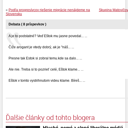
«
Podľa progresívcov riešenie migrácie nenájdeme na
Skupina Matovičovy
Slovensku
Debata ( 8 príspevkov )
A je to podstatné? Veď Eštok mu jasne povedal... ...
Čiže arogant je vtedy dobrý, ak je "náš... ...
Presne tak Estok si zobral temu.kde sa dalo... ...
Ale nie. Treba si to pozrieť celé, Eštok klame... ...
Eštok v tomto vystrihnutom videu klame. Bíreš... ...
Ďalšie články od tohto blogera
Hluché, nemé a slepé liberálne médiá