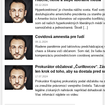
03.12.2024
Hyperkorektnosť je choroba nášho sveta. Keď som 
dosluhujúceho amerického prezidenta za starého p
v Amerike tisíce kilometrov od vojnového konfliktu p
som od našich hyperkorektných liberálnych médií vl
samoúčelná a jednostranná. Škodí [...]
Covidová amnestia pre ľudí
08.11.2024
Riadene pandémie pod taktovkou predchádzajúcej 
chaos a šikana voči občanom. Som rád, že ľudia n
kompenzáciu prostredníctvom covidovej amnestie. 
Prokurátor obžaloval „Čurillovcov“. Zá
len krok od toho, aby sa dostala pred 
17.07.2024
Prokurátor Krajskej prokuratúry podal obžalobu na
za zneužitie právomocí verejného činiteľa. Takzvan
legálne získaných nahrávok napríklad dohadovali n
Viac infomácií nájdete vo videu: