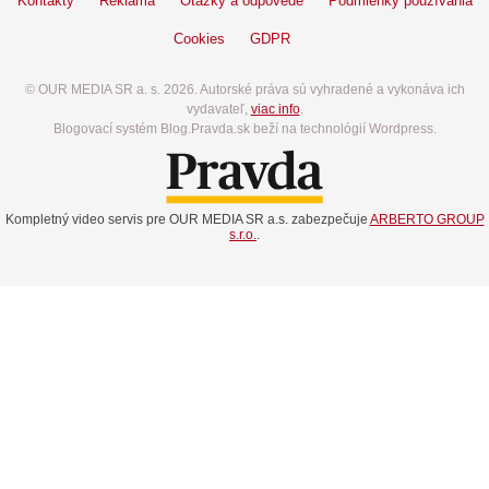
Kontakty
Reklama
Otázky a odpovede
Podmienky používania
Cookies
GDPR
© OUR MEDIA SR a. s. 2026. Autorské práva sú vyhradené a vykonáva ich
vydavateľ,
viac info
.
Blogovací systém Blog.Pravda.sk beží na technológií Wordpress.
Kompletný video servis pre OUR MEDIA SR a.s. zabezpečuje
ARBERTO GROUP
s.r.o.
.